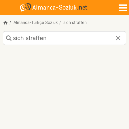
Almanca-Türkçe Sözlük
sich straffen
sich
straffen
için
Almanca-
Türkçe
çeviri
sonuçları