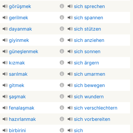
görüşmek
sich sprechen
gerilmek
sich spannen
dayanmak
sich stützen
giyinmek
sich anziehen
güneşlenmek
sich sonnen
kızmak
sich ärgern
sarılmak
sich umarmen
gitmek
sich bewegen
şaşmak
sich wundern
fenalaşmak
sich verschlechtern
hazırlanmak
sich vorbereiten
birbirini
sich