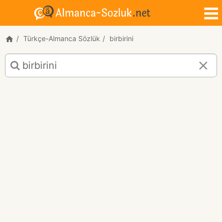
Türkçe-Almanca Sözlük
birbirini
birbirini
için
Türkçe-
Almanca
çeviri
sonuçları