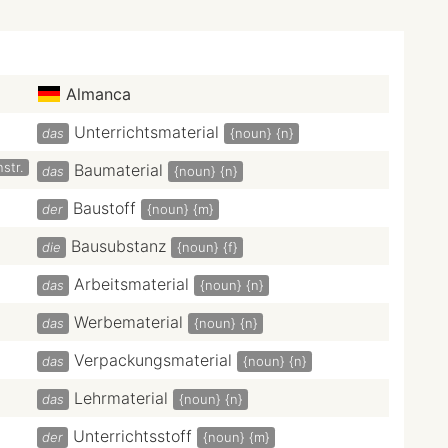
Almanca
Unterrichtsmaterial
das
{noun}
{n}
str.
Baumaterial
das
{noun}
{n}
Baustoff
der
{noun}
{m}
Bausubstanz
die
{noun}
{f}
Arbeitsmaterial
das
{noun}
{n}
Werbematerial
das
{noun}
{n}
Verpackungsmaterial
das
{noun}
{n}
Lehrmaterial
das
{noun}
{n}
Unterrichtsstoff
der
{noun}
{m}