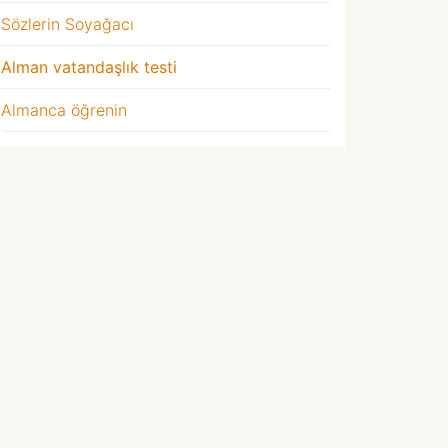
Sözlerin Soyağacı
Alman vatandaşlık testi
Almanca öğrenin