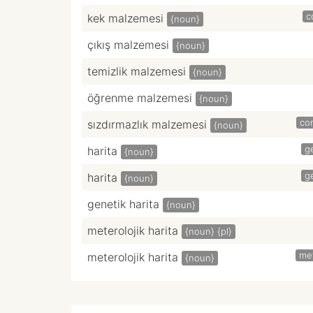
c
kek malzemesi
{noun}
çıkış malzemesi
{noun}
temizlik malzemesi
{noun}
öğrenme malzemesi
{noun}
con
sızdırmazlık malzemesi
{noun}
g
harita
{noun}
g
harita
{noun}
genetik harita
{noun}
meterolojik harita
{noun}
{pl}
me
meterolojik harita
{noun}