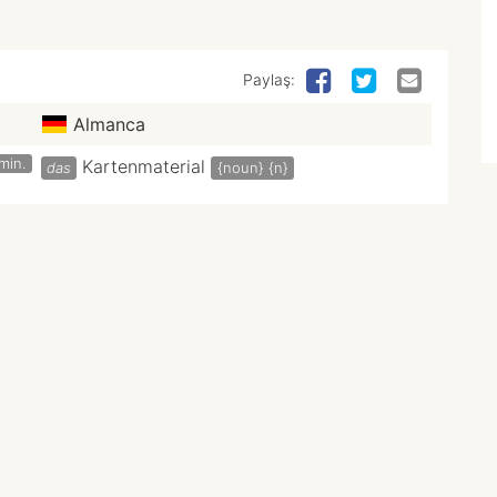
Paylaş:
Almanca
min.
Kartenmaterial
das
{noun}
{n}