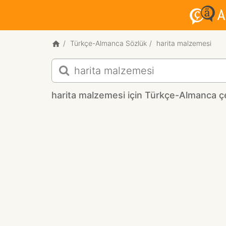
Türkçe-Almanca Sözlük
harita malzemesi
harita
malzemesi
için
harita malzemesi için Türkçe-Almanca çe
Türkçe-
Almanca
çeviri
sonuçları