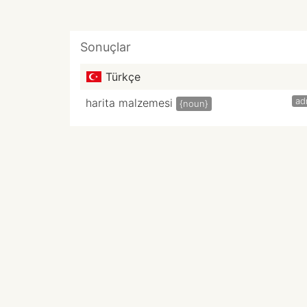
Sonuçlar
Türkçe
ad
harita malzemesi
{noun}