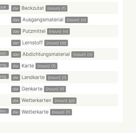
ook.
Backzutat
die
{noun}
{f}
Ausgangsmaterial
das
{noun}
{n}
Putzmittel
das
{noun}
{n}
Lernstoff
der
{noun}
{m}
str.
Abdichtungsmaterial
das
{noun}
{n}
eog.
Karte
die
{noun}
{f}
eog.
Landkarte
die
{noun}
{f}
Genkarte
die
{noun}
{f}
Wetterkarten
die
{noun}
{pl}
teo.
Wetterkarte
die
{noun}
{f}