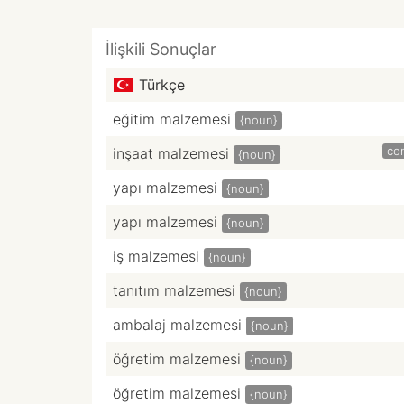
İlişkili Sonuçlar
Türkçe
eğitim malzemesi
{noun}
con
inşaat malzemesi
{noun}
yapı malzemesi
{noun}
yapı malzemesi
{noun}
iş malzemesi
{noun}
tanıtım malzemesi
{noun}
ambalaj malzemesi
{noun}
öğretim malzemesi
{noun}
öğretim malzemesi
{noun}