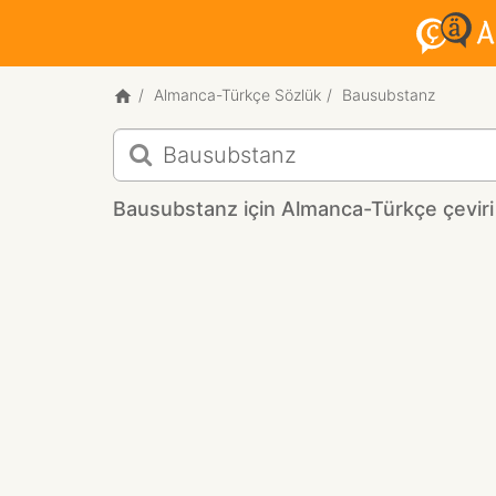
Almanca-Türkçe Sözlük
Bausubstanz
Bausubstanz
için
Almanca-
Bausubstanz için Almanca-Türkçe çeviri
Türkçe
çeviri
sonuçları