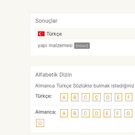
Sonuçlar
Türkçe
yapı malzemesi
{noun}
Alfabetik Dizin
Almanca Türkçe Sözlükte bulmak istediğiniz k
Türkçe:
A
B
C
Ç
D
E
F
Almanca:
A
B
C
D
E
F
G
Ü