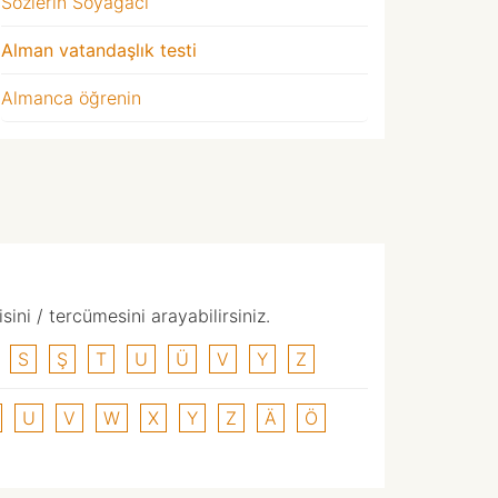
Sözlerin Soyağacı
Alman vatandaşlık testi
Almanca öğrenin
ni / tercümesini arayabilirsiniz.
S
Ş
T
U
Ü
V
Y
Z
U
V
W
X
Y
Z
Ä
Ö