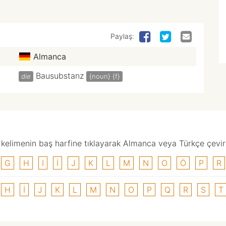
Paylaş:
Almanca
Bausubstanz
die
{noun}
{f}
elimenin baş harfine tıklayarak Almanca veya Türkçe çevirisi
G
H
I
I
J
K
L
M
N
O
Ö
P
R
H
I
J
K
L
M
N
O
P
Q
R
S
T