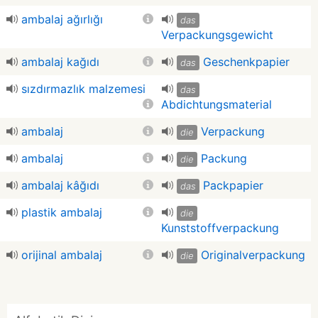
ambalaj ağırlığı
das
Verpackungsgewicht
ambalaj kağıdı
Geschenkpapier
das
sızdırmazlık malzemesi
das
Abdichtungsmaterial
ambalaj
Verpackung
die
ambalaj
Packung
die
ambalaj kâğıdı
Packpapier
das
plastik ambalaj
die
Kunststoffverpackung
orijinal ambalaj
Originalverpackung
die