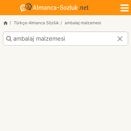
Türkçe-Almanca Sözlük
ambalaj malzemesi
ambalaj
malzemesi
için
Türkçe-
Almanca
çeviri
sonuçları