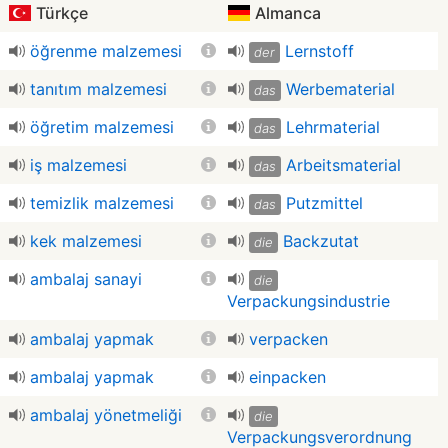
Türkçe
Almanca
öğrenme malzemesi
Lernstoff
der
tanıtım malzemesi
Werbematerial
das
öğretim malzemesi
Lehrmaterial
das
iş malzemesi
Arbeitsmaterial
das
temizlik malzemesi
Putzmittel
das
kek malzemesi
Backzutat
die
ambalaj sanayi
die
Verpackungsindustrie
ambalaj yapmak
verpacken
ambalaj yapmak
einpacken
ambalaj yönetmeliği
die
Verpackungsverordnung