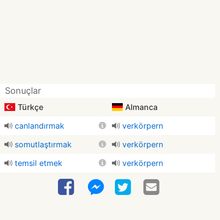
Sonuçlar
Türkçe
Almanca
canlandırmak
verkörpern
somutlaştırmak
verkörpern
temsil etmek
verkörpern