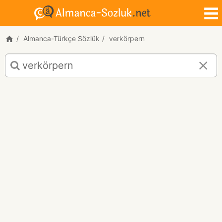
Almanca-Türkçe Sözlük
verkörpern
verkörpern
için
Almanca-
Türkçe
çeviri
sonuçları