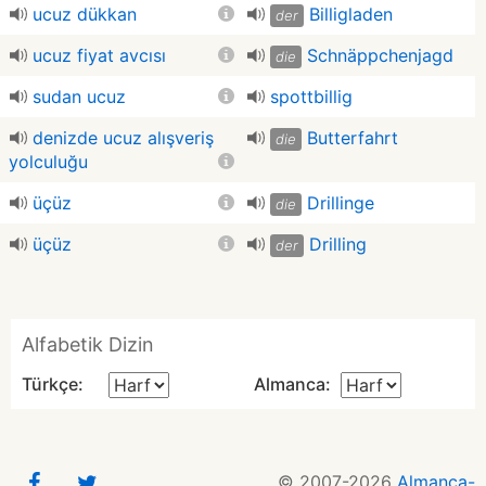
ucuz dükkan
Billigladen
der
ucuz fiyat avcısı
Schnäppchenjagd
die
sudan ucuz
spottbillig
denizde ucuz alışveriş
Butterfahrt
die
yolculuğu
üçüz
Drillinge
die
üçüz
Drilling
der
Alfabetik Dizin
Türkçe:
Almanca:
© 2007-2026
Almanca-