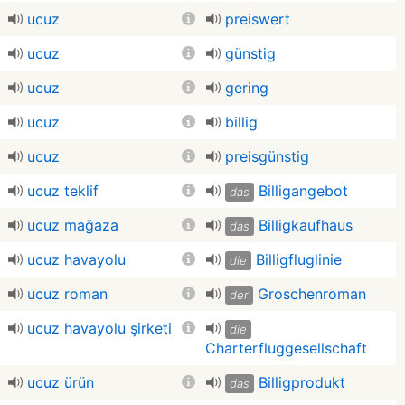
ucuz
preiswert
ucuz
günstig
ucuz
gering
ucuz
billig
ucuz
preisgünstig
ucuz teklif
Billigangebot
das
ucuz mağaza
Billigkaufhaus
das
ucuz havayolu
Billigfluglinie
die
ucuz roman
Groschenroman
der
ucuz havayolu şirketi
die
Charterfluggesellschaft
ucuz ürün
Billigprodukt
das