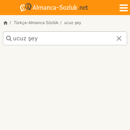
Türkçe-Almanca Sözlük
ucuz şey
ucuz
şey
için
Türkçe-
Almanca
çeviri
sonuçları