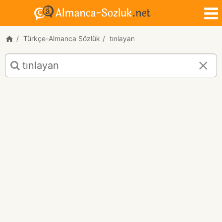
Türkçe-Almanca Sözlük
tınlayan
tınlayan
için
Türkçe-
Almanca
çeviri
sonuçları