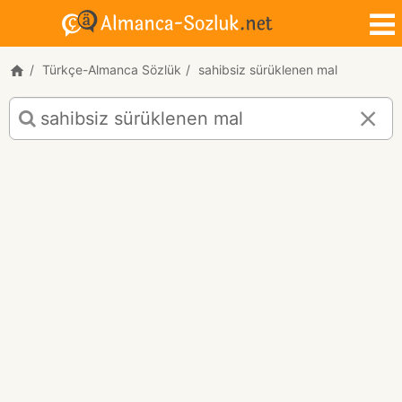
Türkçe-Almanca Sözlük
sahibsiz sürüklenen mal
sahibsiz
sürüklenen
mal
için
Türkçe-
Almanca
çeviri
sonuçları