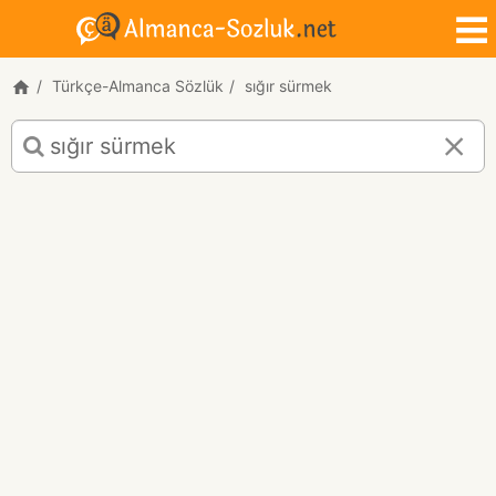
Türkçe-Almanca Sözlük
sığır sürmek
sığır
sürmek
için
Türkçe-
Almanca
çeviri
sonuçları