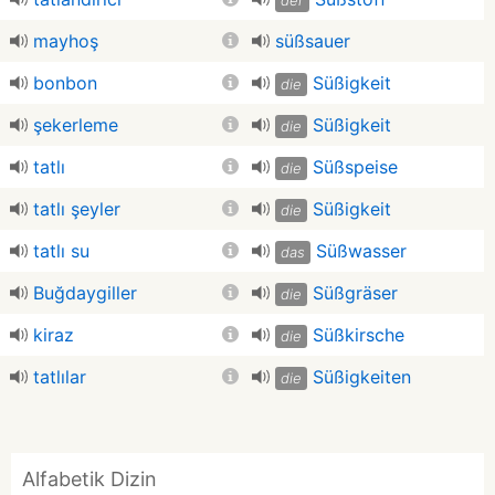
der
mayhoş
süßsauer
bonbon
Süßigkeit
die
şekerleme
Süßigkeit
die
tatlı
Süßspeise
die
tatlı şeyler
Süßigkeit
die
tatlı su
Süßwasser
das
Buğdaygiller
Süßgräser
die
kiraz
Süßkirsche
die
tatlılar
Süßigkeiten
die
Alfabetik Dizin