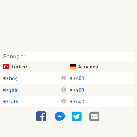
Sonuçlar
Türkçe
Almanca
hoş
süß
şirin
süß
tatlı
süß