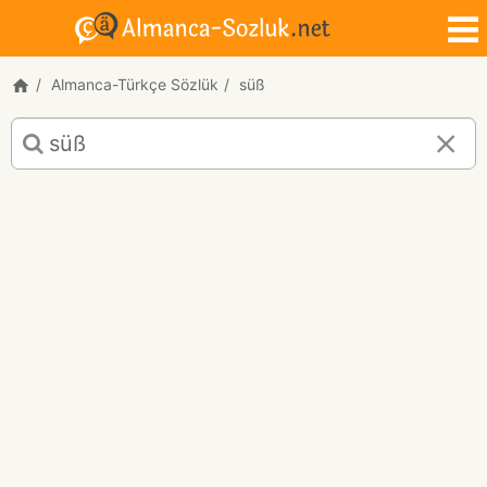
Almanca-Türkçe Sözlük
süß
süß
için
Almanca-
Türkçe
çeviri
sonuçları