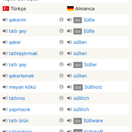
Türkçe
Almanca
şekerim
Süße
die
tatlı şey
Süße
die
şeker
süßen
tatlılaştırmak
süßen
tatlı şey
Süßer
der
şekerlemek
süßen
meyan kökü
Süßholz
das
tatlımsı
süßlich
yapmacık
süßlich
tatlı ürün
Süßware
die
tatlandırıcı
Süßstoff