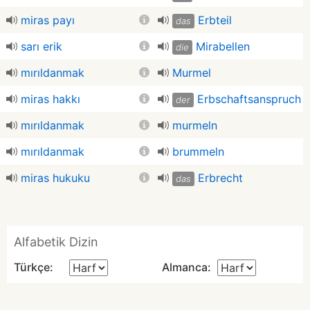
miras payı
Erbteil
das
sarı erik
Mirabellen
die
mırıldanmak
Murmel
miras hakkı
Erbschaftsanspruch
der
mırıldanmak
murmeln
mırıldanmak
brummeln
miras hukuku
Erbrecht
das
Alfabetik Dizin
Türkçe:
Almanca: