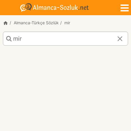
Almanca-Türkçe Sözlük
mir
mir
için
Almanca-
Türkçe
çeviri
sonuçları