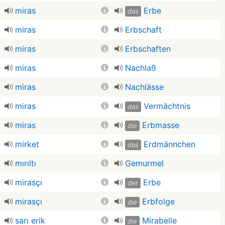
miras
Erbe
das
miras
Erbschaft
miras
Erbschaften
miras
Nachlaß
miras
Nachlässe
miras
Vermächtnis
das
miras
Erbmasse
die
mirket
Erdmännchen
das
mırıltı
Gemurmel
mirasçı
Erbe
der
mirasçı
Erbfolge
die
sarı erik
Mirabelle
die