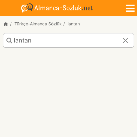
Türkçe-Almanca Sözlük
lantan
lantan
için
Türkçe-
Almanca
çeviri
sonuçları