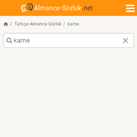
Türkçe-Almanca Sözlük
karne
karne
için
Türkçe-
Almanca
çeviri
sonuçları