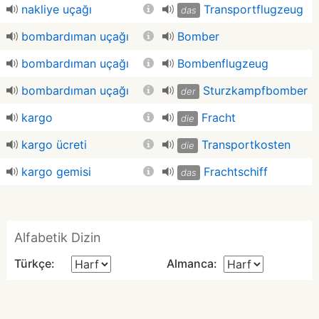
nakliye uçağı
Transportflugzeug
das
bombardıman uçağı
Bomber
bombardıman uçağı
Bombenflugzeug
bombardıman uçağı
Sturzkampfbomber
der
kargo
Fracht
die
kargo ücreti
Transportkosten
die
kargo gemisi
Frachtschiff
das
Alfabetik Dizin
Türkçe:
Almanca: