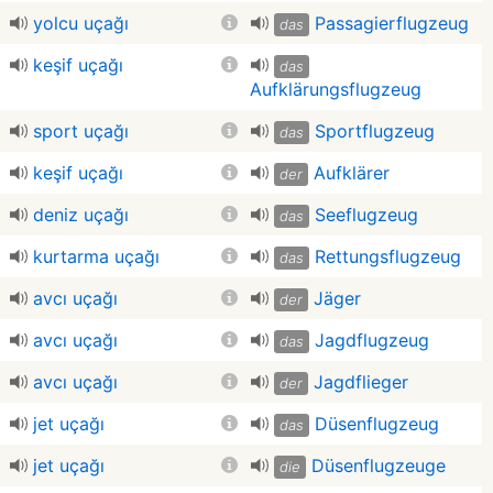
yolcu uçağı
Passagierflugzeug
das
keşif uçağı
das
Aufklärungsflugzeug
sport uçağı
Sportflugzeug
das
keşif uçağı
Aufklärer
der
deniz uçağı
Seeflugzeug
das
kurtarma uçağı
Rettungsflugzeug
das
avcı uçağı
Jäger
der
avcı uçağı
Jagdflugzeug
das
avcı uçağı
Jagdflieger
der
jet uçağı
Düsenflugzeug
das
jet uçağı
Düsenflugzeuge
die