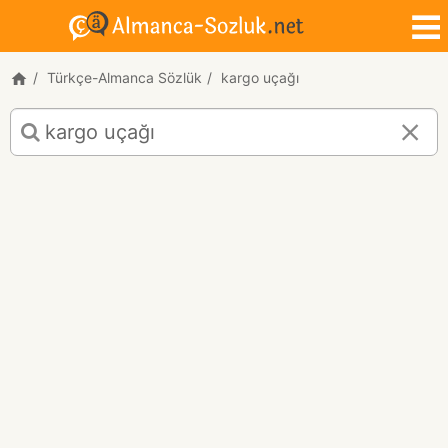
Türkçe-Almanca Sözlük
kargo uçağı
kargo
uçağı
için
Türkçe-
Almanca
çeviri
sonuçları