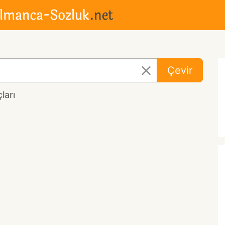
Çevir
ları