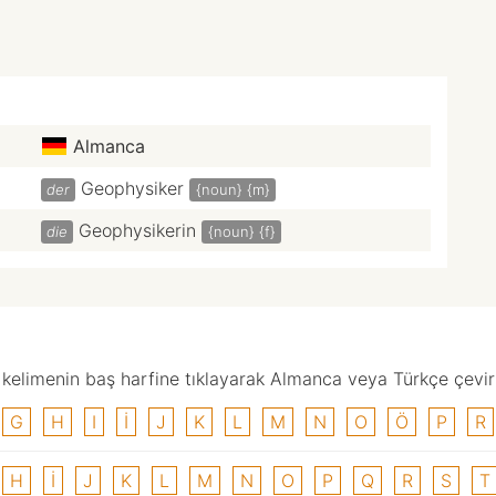
Almanca
Geophysiker
der
{noun}
{m}
Geophysikerin
die
{noun}
{f}
elimenin baş harfine tıklayarak Almanca veya Türkçe çevirisi
G
H
I
I
J
K
L
M
N
O
Ö
P
R
H
I
J
K
L
M
N
O
P
Q
R
S
T