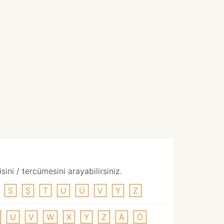
ni / tercümesini arayabilirsiniz.
S
Ş
T
U
Ü
V
Y
Z
U
V
W
X
Y
Z
Ä
Ö