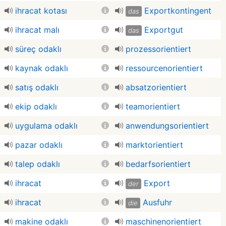
ihracat kotası
Exportkontingent
das
ihracat malı
Exportgut
das
süreç odaklı
prozessorientiert
kaynak odaklı
ressourcenorientiert
satış odaklı
absatzorientiert
ekip odaklı
teamorientiert
uygulama odaklı
anwendungsorientiert
pazar odaklı
marktorientiert
talep odaklı
bedarfsorientiert
ihracat
Export
der
ihracat
Ausfuhr
die
makine odaklı
maschinenorientiert