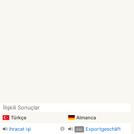
İlişkili Sonuçlar
Türkçe
Almanca
ihracat işi
Exportgeschäft
das