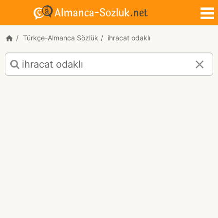
Türkçe-Almanca Sözlük
ihracat odaklı
ihracat
odaklı
için
Türkçe-
Almanca
çeviri
sonuçları