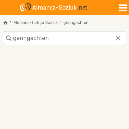
Almanca-Türkçe Sözlük
geringachten
geringachten
için
Almanca-
Türkçe
çeviri
sonuçları