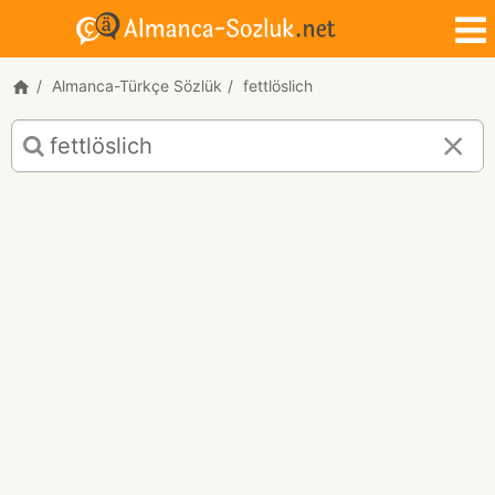
Almanca-Türkçe Sözlük
fettlöslich
fettlöslich
için
Almanca-
Türkçe
çeviri
sonuçları