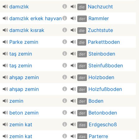
damızlık
Nachzucht
die
damızlık erkek hayvan
Rammler
der
damızlık kısrak
Zuchtstute
die
Parke zemin
Parkettboden
die
taş zemin
Steinboden
der
taş zemin
Steinfußboden
der
ahşap zemin
Holzboden
der
ahşap zemin
Holzfußboden
der
zemin
Boden
der
beton zemin
Betonboden
der
zemin kat
Erdgeschoß
das
zemin kat
Parterre
das