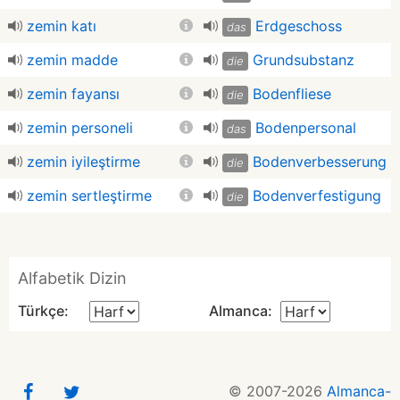
zemin katı
Erdgeschoss
das
zemin madde
Grundsubstanz
die
zemin fayansı
Bodenfliese
die
zemin personeli
Bodenpersonal
das
zemin iyileştirme
Bodenverbesserung
die
zemin sertleştirme
Bodenverfestigung
die
Alfabetik Dizin
Türkçe:
Almanca:
© 2007-2026
Almanca-