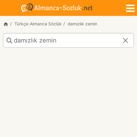
Türkçe-Almanca Sözlük
damızlık zemin
damızlık
zemin
için
Türkçe-
Almanca
çeviri
sonuçları