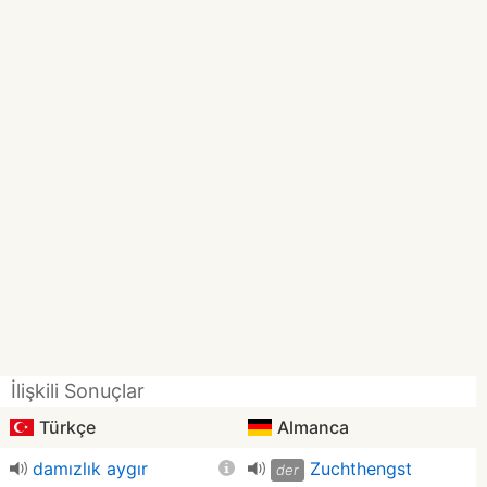
İlişkili Sonuçlar
Türkçe
Almanca
damızlık aygır
Zuchthengst
der