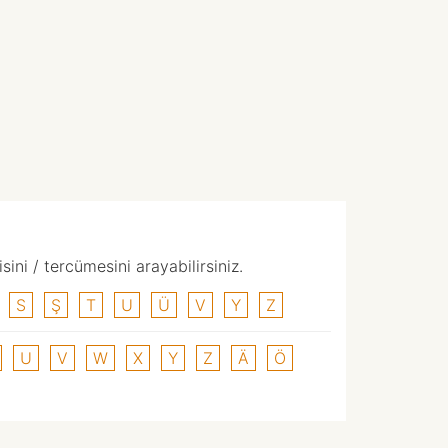
ni / tercümesini arayabilirsiniz.
S
Ş
T
U
Ü
V
Y
Z
U
V
W
X
Y
Z
Ä
Ö