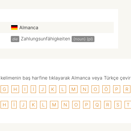
Almanca
Zahlungsunfähigkeiten
die
{noun}
{pl}
elimenin baş harfine tıklayarak Almanca veya Türkçe çevirisi
G
H
I
I
J
K
L
M
N
O
Ö
P
R
H
I
J
K
L
M
N
O
P
Q
R
S
T