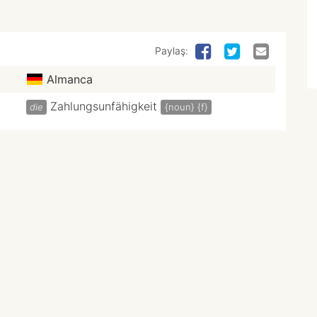
Paylaş:
Almanca
Zahlungsunfähigkeit
die
{noun}
{f}