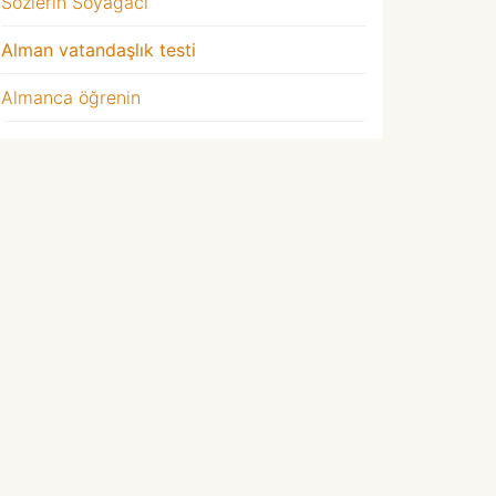
Sözlerin Soyağacı
Alman vatandaşlık testi
Almanca öğrenin