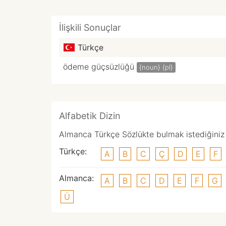
İlişkili Sonuçlar
Türkçe
ödeme güçsüzlüğü
{noun}
{pl}
Alfabetik Dizin
Almanca Türkçe Sözlükte bulmak istediğiniz k
Türkçe:
A
B
C
Ç
D
E
F
Almanca:
A
B
C
D
E
F
G
Ü