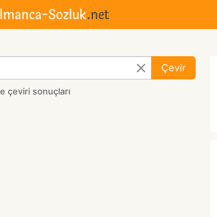
Çevir
 çeviri sonuçları