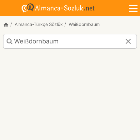
Almanca-Türkçe Sözlük
Weißdornbaum
Weißdornbaum
için
Almanca-
Türkçe
çeviri
sonuçları