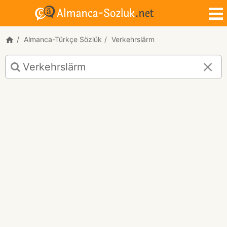
Almanca-Türkçe Sözlük
Verkehrslärm
Verkehrslärm
için
Almanca-
Türkçe
çeviri
sonuçları