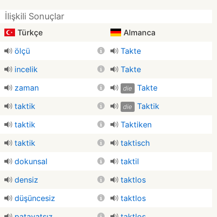
İlişkili Sonuçlar
Türkçe
Almanca
ölçü
Takte
incelik
Takte
zaman
Takte
die
taktik
Taktik
die
taktik
Taktiken
taktik
taktisch
dokunsal
taktil
densiz
taktlos
düşüncesiz
taktlos
patavatsız
taktlos