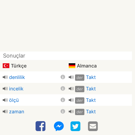
Sonuçlar
Türkçe
Almanca
denlilik
Takt
der
incelik
Takt
der
ölçü
Takt
der
zaman
Takt
der