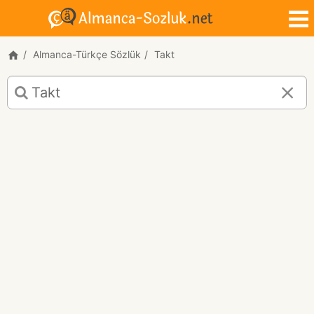
Almanca-Türkçe Sözlük
Takt
Takt
için
Almanca-
Türkçe
çeviri
sonuçları