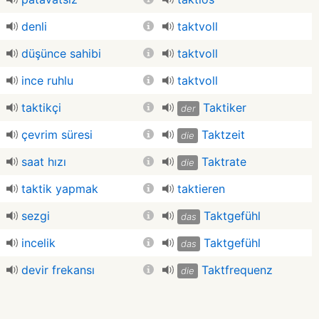
denli
taktvoll
düşünce sahibi
taktvoll
ince ruhlu
taktvoll
taktikçi
Taktiker
der
çevrim süresi
Taktzeit
die
saat hızı
Taktrate
die
taktik yapmak
taktieren
sezgi
Taktgefühl
das
incelik
Taktgefühl
das
devir frekansı
Taktfrequenz
die