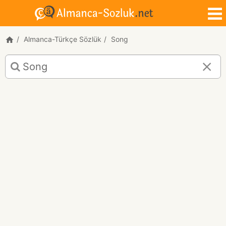
Almanca-Türkçe Sözlük
Song
Song
için
Almanca-
Türkçe
çeviri
sonuçları