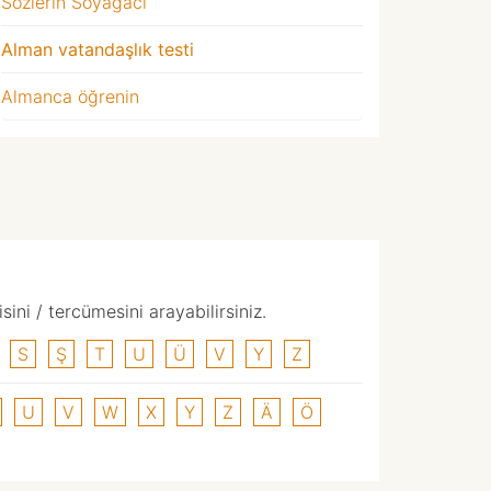
Sözlerin Soyağacı
Alman vatandaşlık testi
Almanca öğrenin
ni / tercümesini arayabilirsiniz.
S
Ş
T
U
Ü
V
Y
Z
U
V
W
X
Y
Z
Ä
Ö