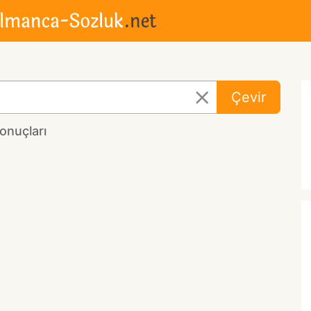
Çevir
onuçları