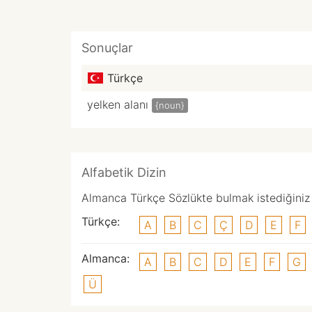
Sonuçlar
Türkçe
yelken alanı
{noun}
Alfabetik Dizin
Almanca Türkçe Sözlükte bulmak istediğiniz k
Türkçe:
A
B
C
Ç
D
E
F
Almanca:
A
B
C
D
E
F
G
Ü