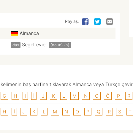
Paylaş:
Almanca
Segelrevier
das
{noun}
{n}
elimenin baş harfine tıklayarak Almanca veya Türkçe çevirisi
G
H
I
I
J
K
L
M
N
O
Ö
P
R
H
I
J
K
L
M
N
O
P
Q
R
S
T