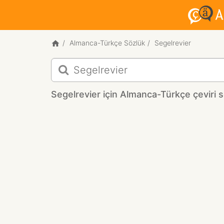
Almanca-Türkçe Sözlük
Segelrevier
Segelrevier
için
Almanca-
Segelrevier için Almanca-Türkçe çeviri s
Türkçe
çeviri
sonuçları