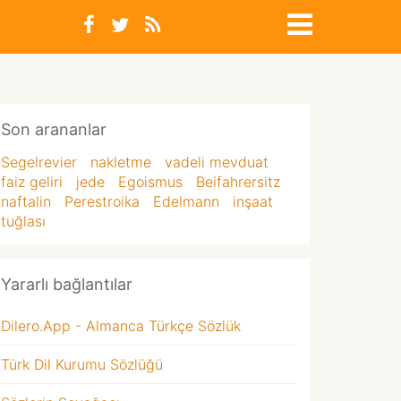
Son arananlar
Segelrevier
nakletme
vadeli mevduat
faiz geliri
jede
Egoismus
Beifahrersitz
naftalin
Perestroika
Edelmann
inşaat
tuğlası
Yararlı bağlantılar
Dilero.App - Almanca Türkçe Sözlük
Türk Dil Kurumu Sözlüğü