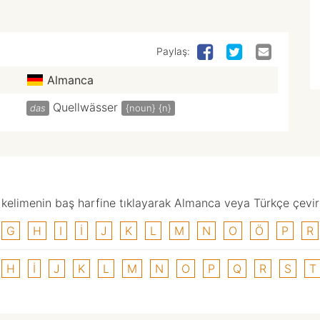
Paylaş:
Almanca
Quellwässer
das
{noun}
{n}
elimenin baş harfine tıklayarak Almanca veya Türkçe çevirisi
G
H
I
I
J
K
L
M
N
O
Ö
P
R
H
I
J
K
L
M
N
O
P
Q
R
S
T