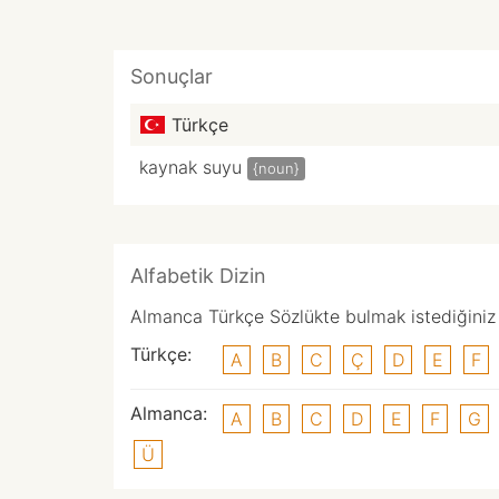
Sonuçlar
Türkçe
kaynak suyu
{noun}
Alfabetik Dizin
Almanca Türkçe Sözlükte bulmak istediğiniz k
Türkçe:
A
B
C
Ç
D
E
F
Almanca:
A
B
C
D
E
F
G
Ü