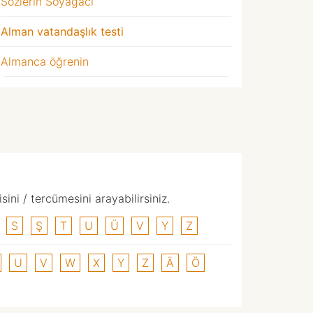
Sözlerin Soyağacı
Alman vatandaşlık testi
Almanca öğrenin
ni / tercümesini arayabilirsiniz.
S
Ş
T
U
Ü
V
Y
Z
U
V
W
X
Y
Z
Ä
Ö