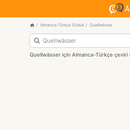
Almanca-Türkçe Sözlük
Quellwässer
Quellwässer
için
Almanca-
Quellwässer için Almanca-Türkçe çeviri 
Türkçe
çeviri
sonuçları