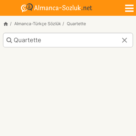
Almanca-Türkçe Sözlük
Quartette
Quartette
için
Almanca-
Türkçe
çeviri
sonuçları