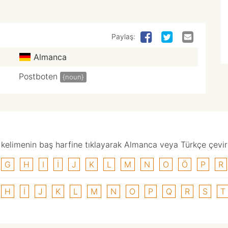
Paylaş:
Almanca
Postboten
{noun}
elimenin baş harfine tıklayarak Almanca veya Türkçe çevirisi
G
H
I
I
J
K
L
M
N
O
Ö
P
R
H
I
J
K
L
M
N
O
P
Q
R
S
T