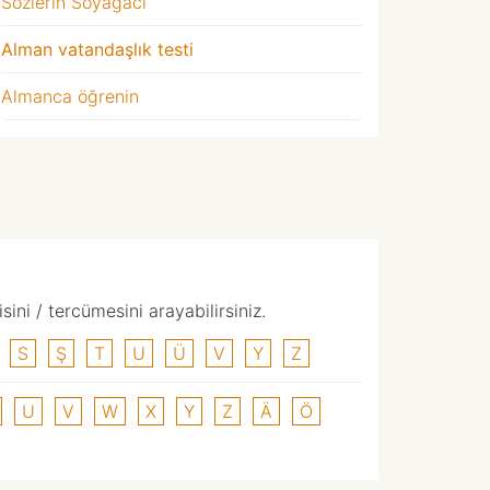
Sözlerin Soyağacı
Alman vatandaşlık testi
Almanca öğrenin
ni / tercümesini arayabilirsiniz.
S
Ş
T
U
Ü
V
Y
Z
U
V
W
X
Y
Z
Ä
Ö