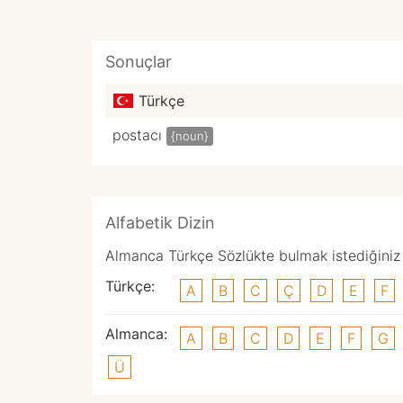
Sonuçlar
Türkçe
postacı
{noun}
Alfabetik Dizin
Almanca Türkçe Sözlükte bulmak istediğiniz k
Türkçe:
A
B
C
Ç
D
E
F
Almanca:
A
B
C
D
E
F
G
Ü