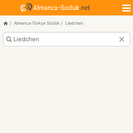
Almanca-Türkçe Sözlük
Liedchen
Liedchen
için
Almanca-
Türkçe
çeviri
sonuçları