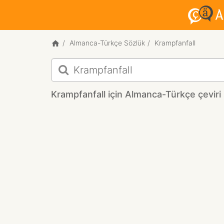
Almanca-Türkçe Sözlük
Krampfanfall
Krampfanfall
için
Almanca-
Krampfanfall için Almanca-Türkçe çeviri 
Türkçe
çeviri
sonuçları