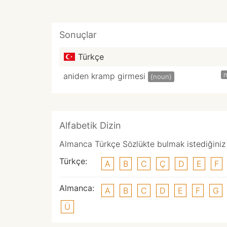
Sonuçlar
Türkçe
aniden kramp girmesi
{noun}
Alfabetik Dizin
Almanca Türkçe Sözlükte bulmak istediğiniz k
Türkçe:
A
B
C
Ç
D
E
F
Almanca:
A
B
C
D
E
F
G
Ü