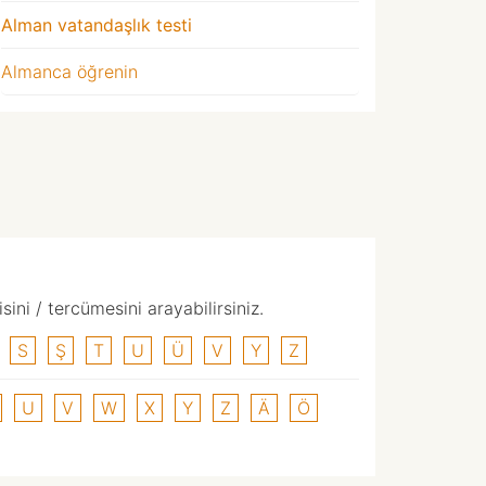
Alman vatandaşlık testi
Almanca öğrenin
ni / tercümesini arayabilirsiniz.
S
Ş
T
U
Ü
V
Y
Z
U
V
W
X
Y
Z
Ä
Ö