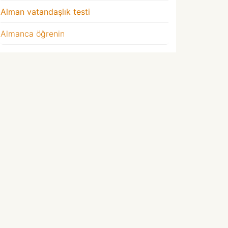
Alman vatandaşlık testi
Almanca öğrenin