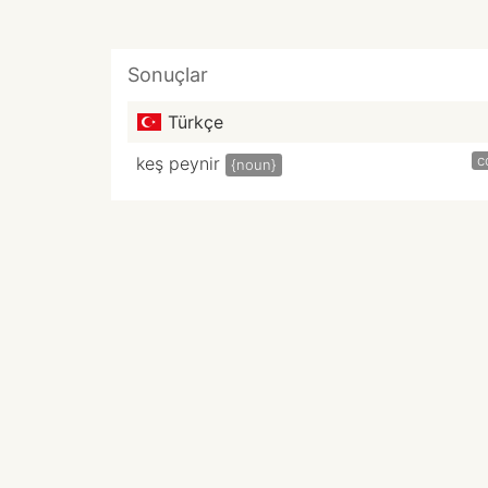
Sonuçlar
Türkçe
c
keş peynir
{noun}