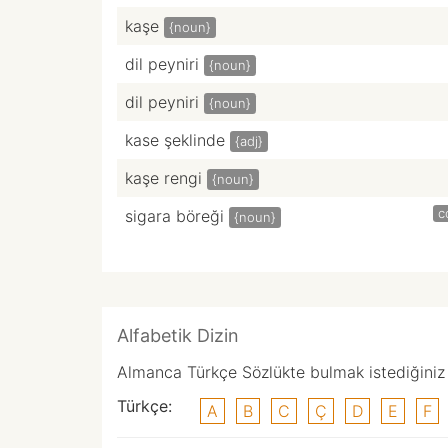
kaşe
{noun}
dil peyniri
{noun}
dil peyniri
{noun}
kase şeklinde
{adj}
kaşe rengi
{noun}
c
sigara böreği
{noun}
Alfabetik Dizin
Almanca Türkçe Sözlükte bulmak istediğiniz k
Türkçe:
A
B
C
Ç
D
E
F