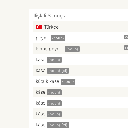
İlişkili Sonuçlar
Türkçe
c
peynir
{noun}
c
labne peyniri
{noun}
kase
{noun}
kase
{noun}
{pl}
küçük kâse
{noun}
kâse
{noun}
kâse
{noun}
kâse
{noun}
kâse
{noun}
{pl}