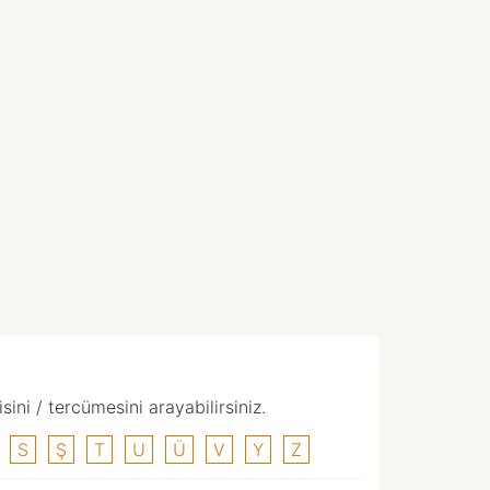
ni / tercümesini arayabilirsiniz.
S
Ş
T
U
Ü
V
Y
Z