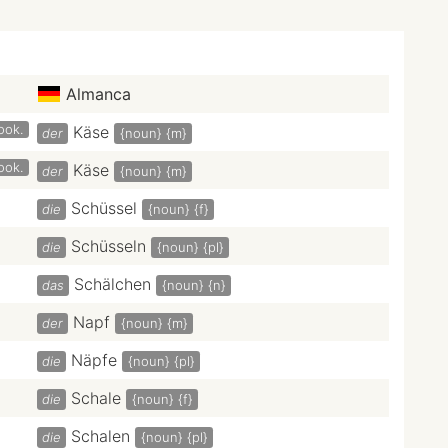
Almanca
ook.
Käse
der
{noun}
{m}
ook.
Käse
der
{noun}
{m}
Schüssel
die
{noun}
{f}
Schüsseln
die
{noun}
{pl}
Schälchen
das
{noun}
{n}
Napf
der
{noun}
{m}
Näpfe
die
{noun}
{pl}
Schale
die
{noun}
{f}
Schalen
die
{noun}
{pl}