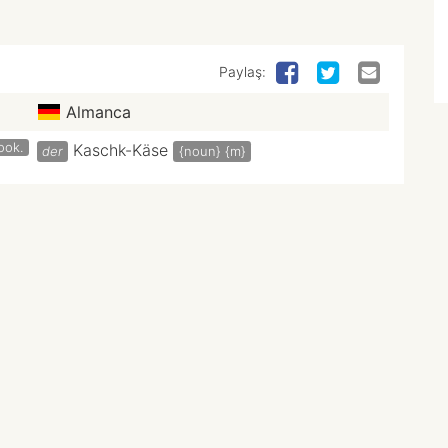
Paylaş:
Almanca
ook.
Kaschk-Käse
der
{noun}
{m}