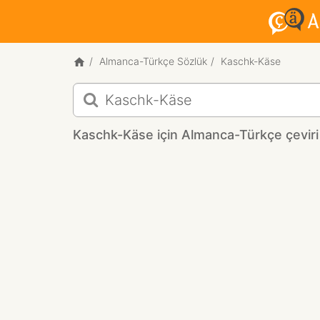
Almanca-Türkçe Sözlük
Kaschk-Käse
Kaschk-
Käse
için
Kaschk-Käse için Almanca-Türkçe çeviri
Almanca-
Türkçe
çeviri
sonuçları