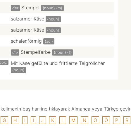
Stempel
der
{noun}
{m}
salzarmer Käse
{noun}
salzarmer Käse
{noun}
schalenförmig
{adj}
Stempelfarbe
die
{noun}
{f}
ook.
Mit Käse gefüllte und frittierte Teigröllchen
{noun}
elimenin baş harfine tıklayarak Almanca veya Türkçe çevirisi
G
H
I
I
J
K
L
M
N
O
Ö
P
R