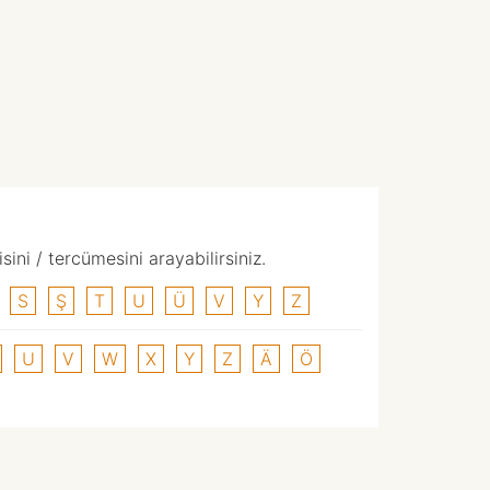
ni / tercümesini arayabilirsiniz.
S
Ş
T
U
Ü
V
Y
Z
U
V
W
X
Y
Z
Ä
Ö