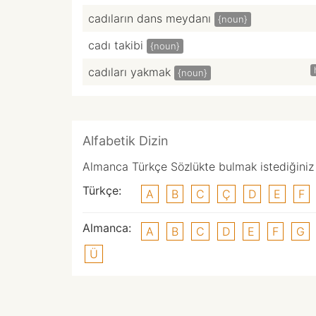
cadıların dans meydanı
{noun}
cadı takibi
{noun}
cadıları yakmak
{noun}
Alfabetik Dizin
Almanca Türkçe Sözlükte bulmak istediğiniz k
Türkçe:
A
B
C
Ç
D
E
F
Almanca:
A
B
C
D
E
F
G
Ü