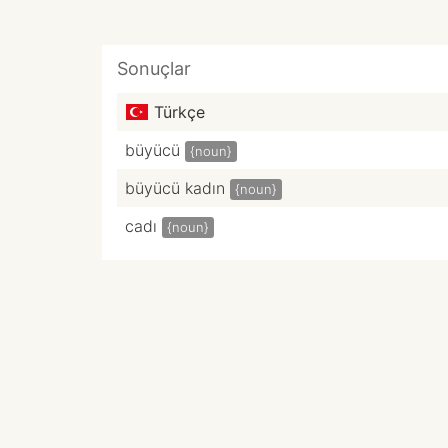
Sonuçlar
Türkçe
büyücü
{noun}
büyücü kadın
{noun}
cadı
{noun}