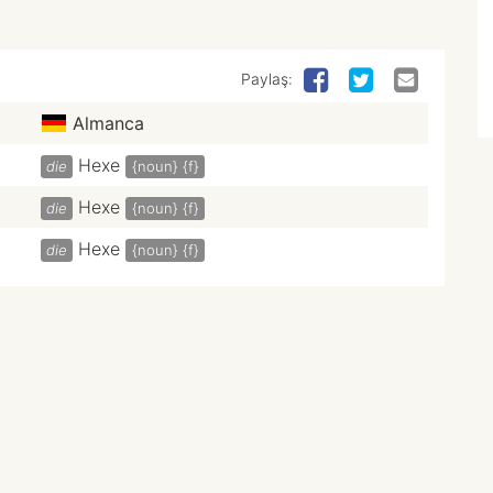
Paylaş:
Almanca
Hexe
die
{noun}
{f}
Hexe
die
{noun}
{f}
Hexe
die
{noun}
{f}