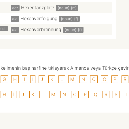
Hexentanzplatz
der
{noun}
{m}
Hexenverfolgung
die
{noun}
{f}
hist.
Hexenverbrennung
die
{noun}
{f}
elimenin baş harfine tıklayarak Almanca veya Türkçe çevirisi
G
H
I
I
J
K
L
M
N
O
Ö
P
R
H
I
J
K
L
M
N
O
P
Q
R
S
T