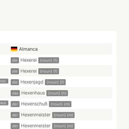
Almanca
Hexerei
die
{noun}
{f}
Hexerei
die
{noun}
{f}
hist.
Hexenjagd
die
{noun}
{f}
Hexenhaus
das
{noun}
{n}
med.
Hexenschuß
der
{noun}
{m}
Hexenmeister
der
{noun}
{m}
Hexenmeister
der
{noun}
{m}