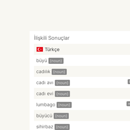
İlişkili Sonuçlar
Türkçe
büyü
{noun}
cadılık
{noun}
cadı avı
{noun}
cadı evi
{noun}
lumbago
{noun}
büyücü
{noun}
sihirbaz
{noun}