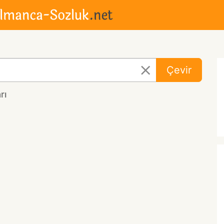
Çevir
rı