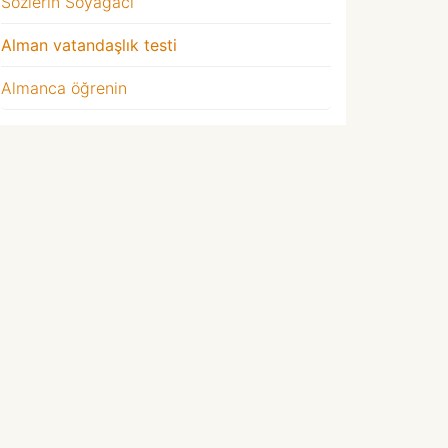
Sözlerin Soyağacı
Alman vatandaşlık testi
Almanca öğrenin