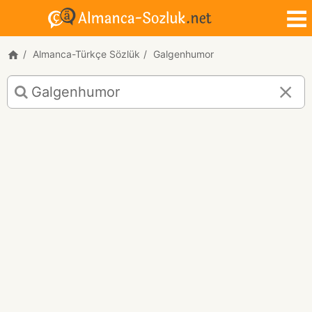
Almanca-Türkçe Sözlük
Galgenhumor
Galgenhumor
için
Almanca-
Türkçe
çeviri
sonuçları