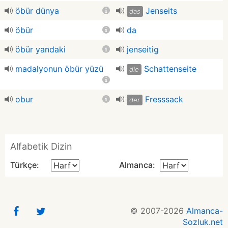
öbür dünya
Jenseits
das
öbür
da
öbür yandaki
jenseitig
madalyonun öbür yüzü
Schattenseite
die
obur
Fresssack
der
Alfabetik Dizin
Türkçe:
Almanca:
© 2007-2026
Almanca-
Sozluk.net