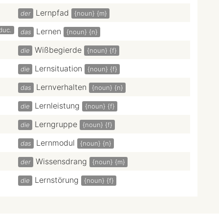
Lernpfad
der
{noun}
{m}
duc.
Lernen
das
{noun}
{n}
Wißbegierde
die
{noun}
{f}
Lernsituation
die
{noun}
{f}
Lernverhalten
das
{noun}
{n}
Lernleistung
die
{noun}
{f}
Lerngruppe
die
{noun}
{f}
Lernmodul
das
{noun}
{n}
Wissensdrang
der
{noun}
{m}
Lernstörung
die
{noun}
{f}