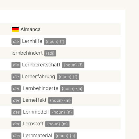
Almanca
Lernhilfe
die
{noun}
{f}
lernbehindert
{adj}
Lernbereitschaft
die
{noun}
{f}
Lernerfahrung
die
{noun}
{f}
Lernbehinderte
der
{noun}
{m}
Lerneffekt
der
{noun}
{m}
Lernmodell
das
{noun}
{n}
Lernstoff
der
{noun}
{m}
Lernmaterial
das
{noun}
{n}