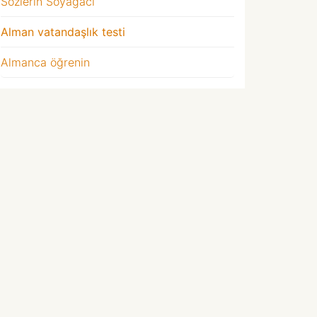
Sözlerin Soyağacı
Alman vatandaşlık testi
Almanca öğrenin