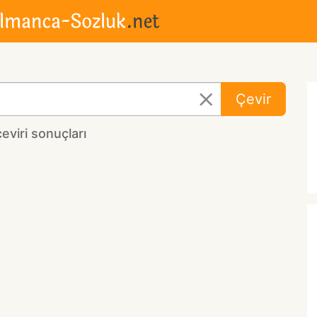
Çevir
viri sonuçları