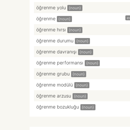
öğrenme yolu
{noun}
e
öğrenme
{noun}
öğrenme hırsı
{noun}
öğrenme durumu
{noun}
öğrenme davranışı
{noun}
öğrenme performansı
{noun}
öğrenme grubu
{noun}
öğrenme modülü
{noun}
öğrenme arzusu
{noun}
öğrenme bozukluğu
{noun}