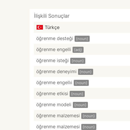
İlişkili Sonuçlar
Türkçe
öğrenme desteği
{noun}
öğrenme engelli
{adj}
öğrenme isteği
{noun}
öğrenme deneyimi
{noun}
öğrenme engellıi
{noun}
öğrenme etkisi
{noun}
öğrenme modeli
{noun}
öğrenme malzemesi
{noun}
öğrenme malzemesi
{noun}