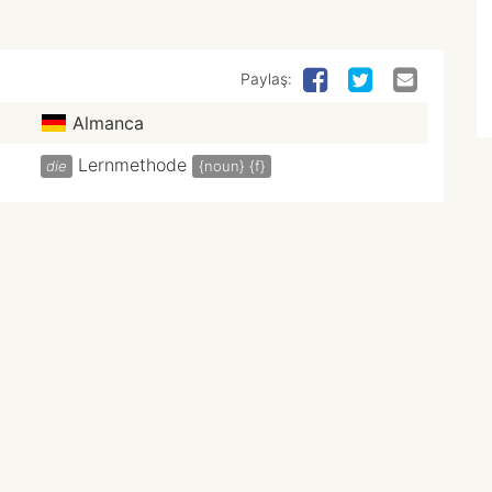
Paylaş:
Almanca
Lernmethode
die
{noun}
{f}